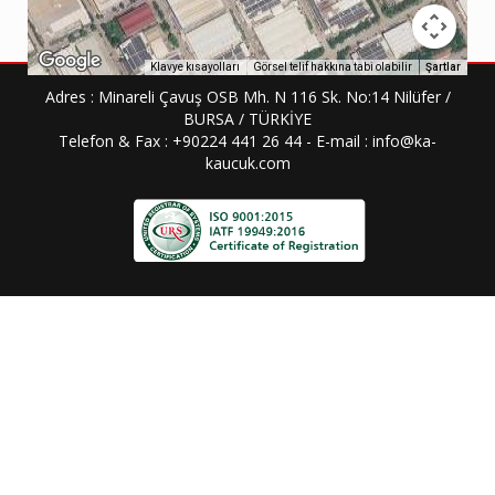
Görsel telif hakkına tabi olabilir
Şartlar
Klavye kısayolları
Adres : Minareli Çavuş OSB Mh. N 116 Sk. No:14 Nilüfer /
BURSA / TÜRKİYE
Telefon & Fax : +90224 441 26 44 - E-mail : info@ka-
kaucuk.com